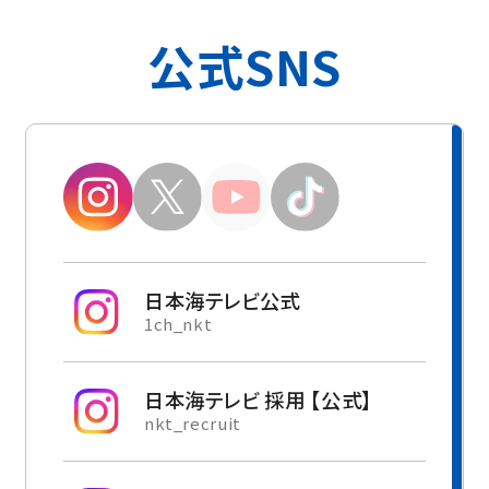
2026年07月31日
イベント
鳥取しゃんしゃん祭り前夜祭「鳥取すずっこ
公式SNS
響演祭」開催！
2026年8月13日(木) 地元高校生のパフォーマンスと、
大人気アニメの豪華ゲストトークが楽しめる1日限り
のスペシャルステージ！
2026年07月23日
番組
日本海テレビ制作「離島で独自の進化を遂
げたガラパゴスグルメ」日本テレビ系全国28
日本海テレビ公式
局ネットで放送決定！
1ch_nkt
8月15日(土) ひる1:30～2:25放送
日本海テレビ 採用 【公式】
nkt_recruit
2026年07月09日
採用
2028卒就活生向け！8～9月・夏のインターン