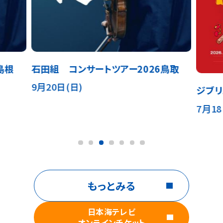
鳥取
【日
ジブリパーク展
行！】
7月18日(土)～9月26日(土)
HUM
11月2
もっとみる
日本海テレビ
オンラインチケット