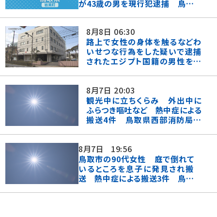
が43歳の男を現行犯逮捕 鳥取
県岩美町
8月8日
06:30
路上で女性の身体を触るなどわ
いせつな行為をした疑いで逮捕
されたエジプト国籍の男性を不
起訴処分 鳥取地...
8月7日
20:03
観光中に立ちくらみ 外出中に
ふらつき嘔吐など 熱中症による
搬送4件 鳥取県西部消防局管
内（8月7日）
8月7日
19:56
鳥取市の90代女性 庭で倒れて
いるところを息子に発見され搬
送 熱中症による搬送3件 鳥取
県東部消防局...