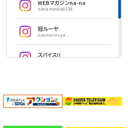
シップ開催！
WEBマガジンna-na
nana.media0330
ご予約はマイナビ2028よりお願いいたします
2026年07月11日
募集
冠ルーヤ
kanmuriruya
環境絵画コンクール作品募集
2026年「環境絵画コンクール」を実施いたします。み
なさまの素敵な作品をお待ちしております。
スパイス!!
spice_1ch
2026年06月16日
24時間テレビ
しまね家の回覧板
環境保護活動支援 2026年の活動報告
kairanban_hot
「中海クリーン作戦」「日ノ丸グループ 鳥取砂丘をき
れいにするプロジェクト」を行いました。
2026年04月02日
採用
2028卒向けインターンシップ・webエントリ