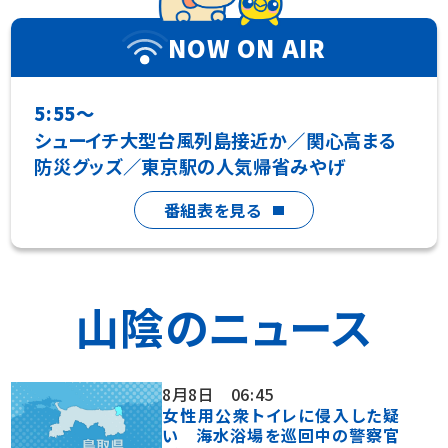
NOW ON AIR
5:55〜
シューイチ大型台風列島接近か／関心高まる
防災グッズ／東京駅の人気帰省みやげ
番組表を見る
山陰のニュース
8月8日
06:45
女性用公衆トイレに侵入した疑
い 海水浴場を巡回中の警察官