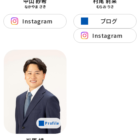
中山 紗希
村尾 莉采
なかやま さき
むらお りさ
Instagram
ブログ
Instagram
Profile