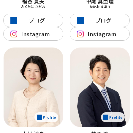
福谷 貞夫
中尾 真亜理
ふくたに さだお
なかお まあり
ブログ
ブログ
Instagram
Instagram
Profile
Profile