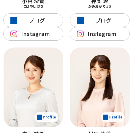
小林 沙貴
神岡 遼
こばやし さき
かみおか りょう
ブログ
ブログ
Instagram
Instagram
Profile
Profile