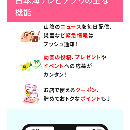
日本海テレビアプリの主な
機能
山陰の
ニュース
を毎日配信、
災害など
緊急情報
は
プッシュ通知！
動画の投稿
、
プレゼント
や
イベント
への応募が
カンタン！
お店で使える
クーポン
、
貯めておトクな
ポイント
も♪