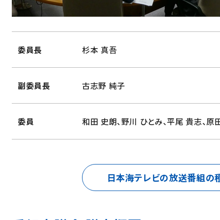
委員長
杉本 真吾
副委員長
古志野 純子
委員
和田 史朗、野川 ひとみ、平尾 貴志、
原田
日本海テレビの
放送番組の