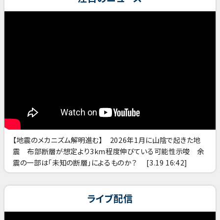
【地震のメカニズム解明進む】 2026年1月に山陰で起きた地
震 布部断層が想定より3km程度伸びている可能性示唆 余
震の一部は「未知の断層」によるものか？
[3.19 16:42]
ライブ配信