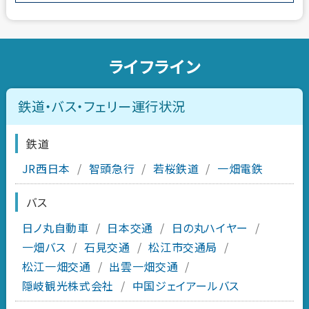
ライフライン
鉄道・バス・フェリー運行状況
鉄道
JR西日本
/
智頭急行
/
若桜鉄道
/
一畑電鉄
バス
日ノ丸自動車
/
日本交通
/
日の丸ハイヤー
/
一畑バス
/
石見交通
/
松江市交通局
/
松江一畑交通
/
出雲一畑交通
/
隠岐観光株式会社
/
中国ジェイアールバス