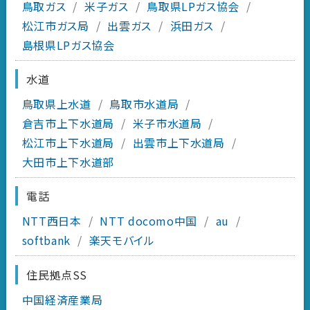
鳥取ガス
/
米子ガス
/
鳥取県LPガス協会
/
松江市ガス局
/
出雲ガス
/
浜田ガス
/
島根県LPガス協会
水道
鳥取県上水道
/
鳥取市水道局
/
倉吉市上下水道局
/
米子市水道局
/
松江市上下水道局
/
出雲市上下水道局
/
大田市上下水道部
電話
NTT西日本
/
NTT docomo中国
/
au
/
softbank
/
楽天モバイル
住民拠点SS
中国経済産業局