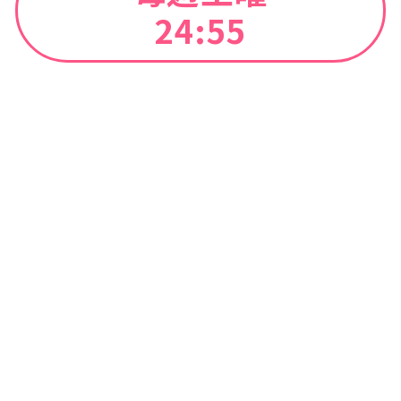
24:55
山陰の皆さんに最新音楽シーンをお届け
したい!!...けど、
低予算すぎて常にスポンサー様を探して
いる”超貧乏音楽番組”
MCは音楽を絶賛勉強中のハリボテお嬢
「中尾真亜理」アナウンサー
果たして彼女は真のオンガクお嬢になれ
るのか!?
公式SNSはこちら