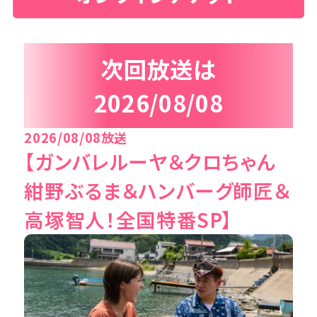
次回放送は
2026/08/08
2026/08/08放送
【ガンバレルーヤ＆クロちゃん
紺野ぶるま＆ハンバーグ師匠＆
高塚智人！全国特番SP】