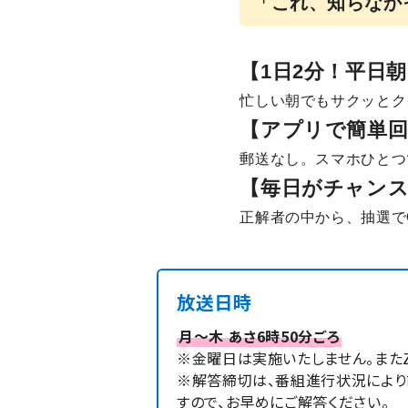
「これ、知らなか
【1日2分！平日
忙しい朝でもサクッとク
【アプリで簡単回
郵送なし。スマホひとつ
【毎日がチャン
正解者の中から、抽選でQ
放送日時
月～木 あさ6時50分ごろ
※金曜日は実施いたしません。またZI
※解答締切は、番組進行状況により
すので、お早めにご解答ください。