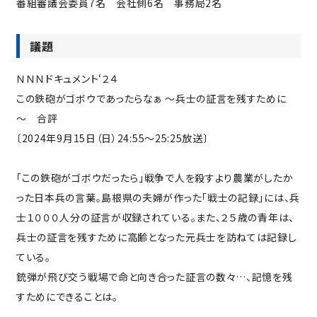
番組審議会委員7名 会社側6名 事務局2名
議題
ＮＮＮドキュメント‘２４
この鉄砲がゴボウであったらなぁ ～兵士の証言を残すために
～ 合評
〔2024年9月15日（日）24:55～25:25放送〕
「この鉄砲がゴボウだったら」戦争で人を殺すより農業がしたか
った日本兵の言葉。島根県の夫婦が作った「戦士の記録」には、兵
士１０００人分の証言が収録されている。また、２５歳の青年は、
兵士の証言を残すために高齢となった元兵士を訪ねては記録し
ている。
銃弾が飛び交う戦場で命と向き合った証言の数々…、記憶を残
すためにできることは。