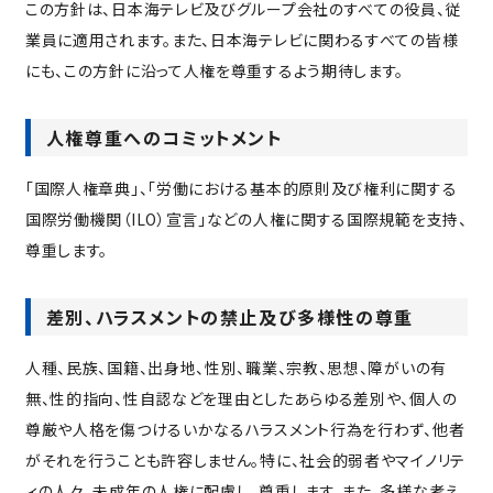
この方針は、日本海テレビ及びグループ会社のすべての役員、従
業員に適用されます。また、日本海テレビに関わるすべての皆様
にも、この方針に沿って人権を尊重するよう期待します。
人権尊重へのコミットメント
「国際人権章典」、「労働における基本的原則及び権利に関する
国際労働機関（ILO）宣言」などの人権に関する国際規範を支持、
尊重します。
差別、ハラスメントの禁止及び多様性の尊重
人種、民族、国籍、出身地、性別、職業、宗教、思想、障がいの有
無、性的指向、性自認などを理由としたあらゆる差別や、個人の
尊厳や人格を傷つけるいかなるハラスメント行為を行わず、他者
がそれを行うことも許容しません。特に、社会的弱者やマイノリテ
ィの人々、未成年の人権に配慮し、尊重します。また、多様な考え