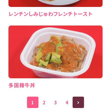
レンチンしみじゅわフレンチトースト
多国籍牛丼
1
2
3
4