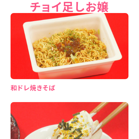
チョイ足しお嬢
和ドレ焼きそば