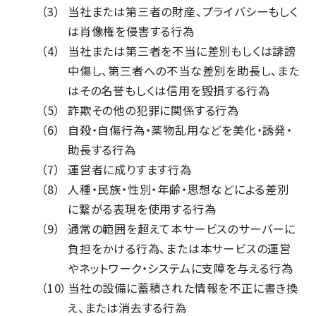
（3）
当社または第三者の財産、プライバシーもしく
は肖像権を侵害する行為
（4）
当社または第三者を不当に差別もしくは誹謗
中傷し、第三者への不当な差別を助長し、また
はその名誉もしくは信用を毀損する行為
（5）
詐欺その他の犯罪に関係する行為
（6）
自殺・自傷行為・薬物乱用などを美化・誘発・
助長する行為
（7）
運営者に成りすます行為
（8）
人種・民族・性別・年齢・思想などによる差別
に繋がる表現を使用する行為
（9）
通常の範囲を超えて本サービスのサーバーに
負担をかける行為、または本サービスの運営
やネットワーク・システムに支障を与える行為
（10）
当社の設備に蓄積された情報を不正に書き換
え、または消去する行為