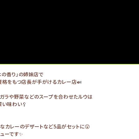
 木の香り」の姉妹店で
資格をもつ店長が手がけるカレー店🍛
鶏ガラや野菜などのスープを合わせたルウは
い味わい🥄
なカレーのデザートなど5品がセットに😲
ューです✨