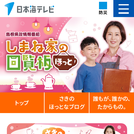
防災
さきの
誰もが、誰かの、
トップ
ほっとなブログ
たからもの。