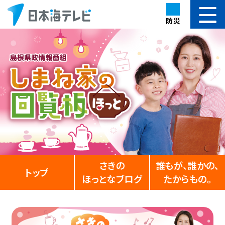
防災
さきの
誰もが、誰かの、
トップ
ほっとなブログ
たからもの。