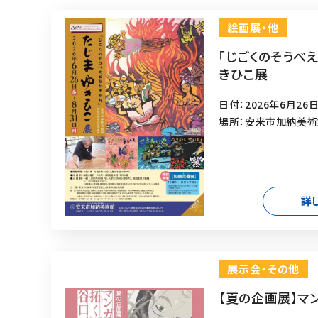
絵画展・他
「じごくのそうべ
きひこ展
日付：2026年6月26日
場所：安来市加納美
詳
展示会・その他
【夏の企画展】マ