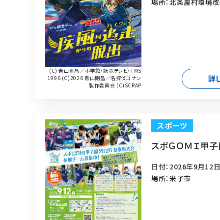
場所：北条農村環境改
(C) 青山剛昌／小学館・読売テレビ・TMS
詳
1996 (C)2026 青山剛昌／名探偵コナン
製作委員会 (C)SCRAP
スポーツ
スポＧＯＭＩ甲子
日付：2026年9月12日
場所：米子市