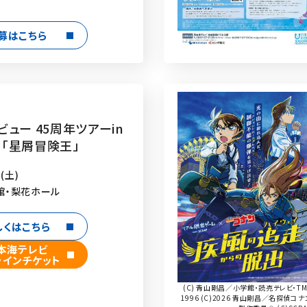
募はこちら
ュー 45周年ツアーin
7 「星屑冒険王」
(土)
館・梨花ホール
しくはこちら
本海テレビ
ラインチケット
(C) 青山剛昌／小学館・読売テレビ・TM
1996 (C)2026 青山剛昌／名探偵コナ