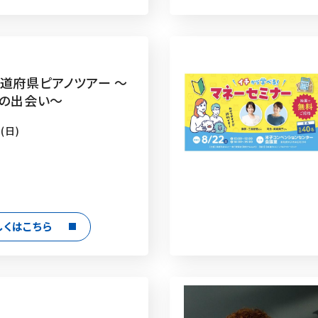
都道府県ピアノツアー 〜
7の出会い〜
(日)
しくはこちら