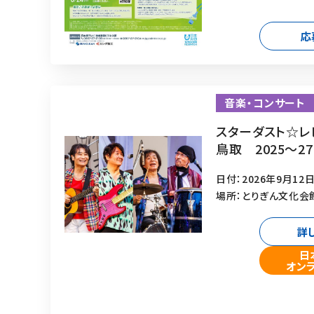
応
音楽・コンサート
スターダスト☆レビ
鳥取 2025～2
日付：2026年9月12日
場所：とりぎん文化会
詳
日
オン