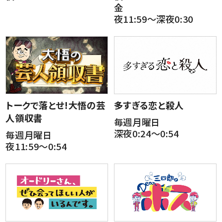
金
夜11:59～深夜0:30
トークで落とせ!大悟の芸
多すぎる恋と殺人
人領収書
毎週月曜日
深夜0:24～0:54
毎週月曜日
夜11:59～0:54