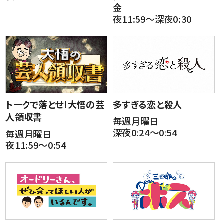
金
夜11:59～深夜0:30
トークで落とせ!大悟の芸
多すぎる恋と殺人
人領収書
毎週月曜日
深夜0:24～0:54
毎週月曜日
夜11:59～0:54