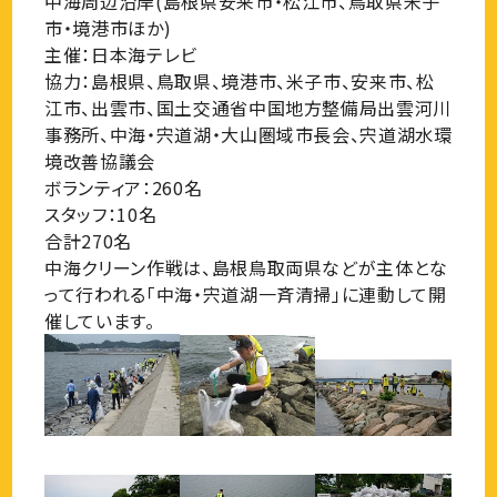
中海周辺沿岸(島根県安来市・松江市、鳥取県米子
市・境港市ほか)
主催：日本海テレビ
協力：島根県、鳥取県、境港市、米子市、安来市、松
江市、出雲市、国土交通省中国地方整備局出雲河川
事務所、中海・宍道湖・大山圏域市長会、宍道湖水環
境改善協議会
ボランティア：260名
スタッフ：10名
合計270名
中海クリーン作戦は、島根鳥取両県などが主体とな
って行われる「中海・宍道湖一斉清掃」に連動して開
催しています。