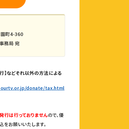
園町4-360
事務局 宛
銀行】などそれ以外の方法による
ourtv.or.jp/donate/tax.html
発行は行っておりません
ので、優
込をお願いいたします。