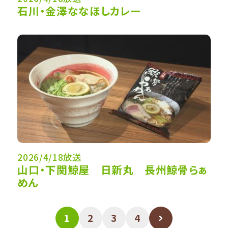
石川・金澤ななほしカレー
2026/4/18放送
山口・下関鯨屋 日新丸 長州鯨骨らぁ
めん
1
2
3
4