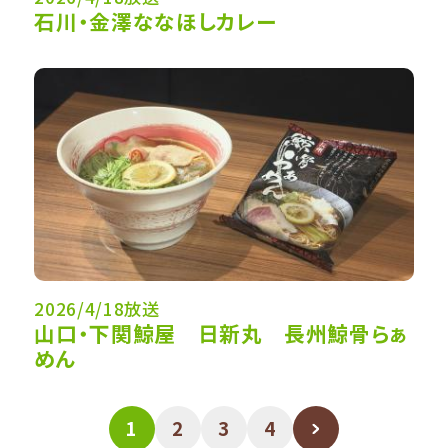
石川・金澤ななほしカレー
2026/4/18放送
山口・下関鯨屋 日新丸 長州鯨骨らぁ
めん
1
2
3
4