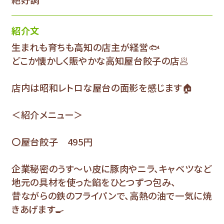
紹介文
生まれも育ちも高知の店主が経営🐟
どこか懐かしく賑やかな高知屋台餃子の店🥟
店内は昭和レトロな屋台の面影を感じます🏠
＜紹介メニュー＞
〇屋台餃子 495円
企業秘密のうす～い皮に豚肉やニラ、キャベツなど
地元の具材を使った餡をひとつずつ包み、
昔ながらの鉄のフライパンで、高熱の油で一気に焼
きあげます🍳