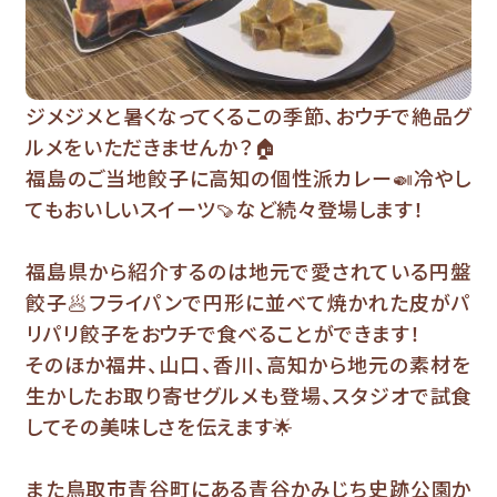
ジメジメと暑くなってくるこの季節、おウチで絶品グ
ルメをいただきませんか？🏠
福島のご当地餃子に高知の個性派カレー🍛冷やし
てもおいしいスイーツ🍠など続々登場します！
福島県から紹介するのは地元で愛されている円盤
餃子🥟フライパンで円形に並べて焼かれた皮がパ
リパリ餃子をおウチで食べることができます！
そのほか福井、山口、香川、高知から地元の素材を
生かしたお取り寄せグルメも登場、スタジオで試食
してその美味しさを伝えます🌟
また鳥取市青谷町にある青谷かみじち史跡公園か