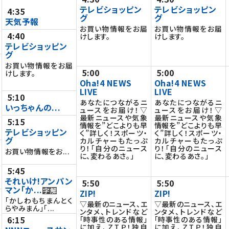
テレビショッピン
テレビショッピン
4:35
グ
グ
天気予報
お買い物情報をお届
お買い物情報をお届
4:40
けします。
けします。
テレビショッピン
グ
お買い物情報をお届
5:00
5:00
けします。
Oha!4 NEWS
Oha!4 NEWS
LIVE
LIVE
5:10
あなたにつながるニ
あなたにつながるニ
いっちゃんの...
ュースをお届け！▽
ュースをお届け！▽
最新ニュースや気象
最新ニュースや気象
5:15
情報を”どこよりも早
情報を”どこよりも早
テレビショッピン
く”詳しく！スポーツ・
く”詳しく！スポーツ・
グ
カルチャーもたっぷ
カルチャーもたっぷ
り！「自分のニュース
り！「自分のニュース
お買い物情報をお...
に、変わるあさ。」
に、変わるあさ。」
5:45
それいけ!アンパン
5:50
5:50
マン「か...
ZIP!
ZIP!
「かしわもちまんとく
▽最新のニュース、エ
▽最新のニュース、エ
らやみまん」「...
ンタメ、トレンドなど
ンタメ、トレンドなど
6:15
「時事性のある情報」
「時事性のある情報」
に加え、ＺＩＰ！独自
に加え、ＺＩＰ！独自