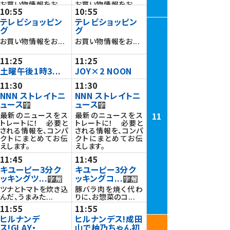
お買い物情報をお...
お買い物情報をお...
10:55
10:55
テレビショッピン
テレビショッピン
グ
グ
お買い物情報をお...
お買い物情報をお...
11:25
11:25
土曜午後1時3...
JOY×2 NOON
11:30
11:30
NNN ストレイトニ
NNN ストレイトニ
ュース
ュース
11
最新のニュースをス
最新のニュースをス
トレートに！ 必要と
トレートに！ 必要と
される情報を、コンパ
される情報を、コンパ
クトにまとめてお伝
クトにまとめてお伝
えします。
えします。
11:45
11:45
キユーピー3分ク
キユーピー3分ク
ッキングツ...
ッキングコ...
ツナとトマトを炊き込
豚バラ肉を焼く代わ
んだ、うまみた...
りに、お惣菜のコ...
11:55
11:55
ヒルナンデ
ヒルナンデス!成田
ス!GLAY・
山で柚乃ちゃん初