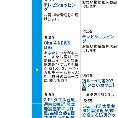
お買い物情報をお届
テレビショッピン
けします。
グ
お買い物情報をお届
けします。
4:55
テレビショッピン
5:00
グ
Oha!4 NEWS
お買い物情報をお届
LIVE
けします。
あなたにつながるニ
ュースをお届け！▽
最新ニュースや気象
情報を”どこよりも早
5
く”詳しく！スポーツ・
カルチャーもたっぷ
5:25
り！「自分のニュース
冠ルーヤ【第207
に、変わるあさ。」
話 メロいカフェ】
5:50
土曜夕方４時２５...
ZIP! ダブル台風
5:55
週末に接近 熊本
シューイチ大型台
地震農家にも打
風列島接近か/関
撃/高橋文哉&櫻
心高まる防災グッ
井海音が生出演