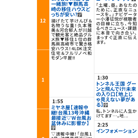
一緒旅!▼群馬高
「土曜、昼。あなたの
崎の移住ハウスど
ために、正直なニュ
っちが安い?
ースを。」ナビゲータ
ー小澤征悦が視聴者
12
揚げたて芋けんぴ＆
の目線に立ち、今知
名物うな重！久本雅
るべきニュース・課題
美＆河合郁人が川越
に本音で向き合い、
で観光客と絶品グル
まっすぐ正直に伝え
メ旅▼移住１位の群
ます。
馬県高崎市で驚き格
安ハウス！4LDK注文
住宅＆フルリノベ和
モダン平屋!!
1:30
1
トンネル王国 グー
ンと飛んでけ!未来
の入り口【地上じ
ゃ見えない夢があ
1:55
る】
ミヤネ屋【速報中
私、トンネルに人生か
継!台風13号沖縄
けてます…。地...
最接近▽W台風お
盆休みに影響か】
2:25
インフォメーション
▽速報中継！「台風1