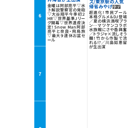
ズ/東京駅の人気
金曜は阿部亮平▽水
帰省みやげ
卜解説警察官の発砲
超進化！市民プール
▽大谷翔平今季初２
6
本格グルメ＆DJ登場
HR▽世界基準Jリー
／夏の横浜満喫プラ
グ開幕▽世界遺産決
ン…マツケンコラボ
定！Snow Man阿部
水族館にさや香興奮
亮平と奈良・飛鳥旅
／トラジャ×流しそう
▽最大９連休お盆セ
麺！竹から作製で流
ール
れる!?／川島如恵留
が生出演
7