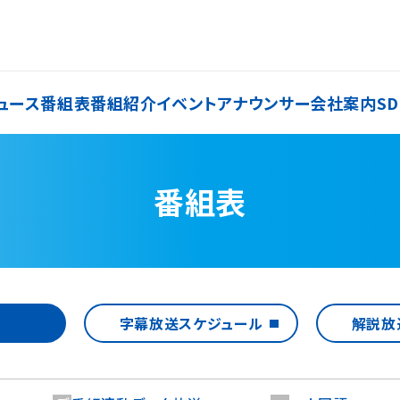
ュース
番組表
番組紹介
イベント
アナウンサー
会社案内
SD
番組表
字幕放送
スケジュール
解説放