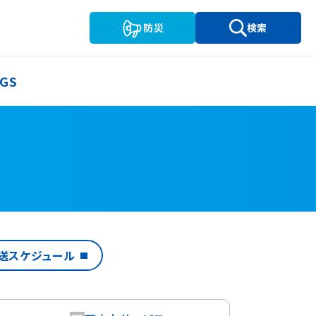
防災
検索
GS
送
スケジュール