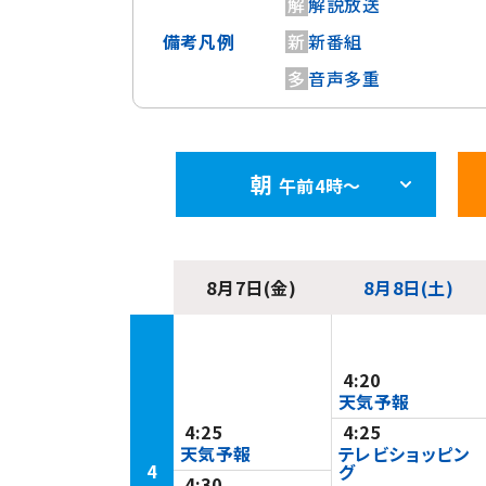
解
解説放送
備考凡例
新
新番組
多
音声多重
朝
午前4時〜
8月7日(金)
8月8日(土)
4:20
天気予報
4:25
4:25
天気予報
テレビショッピン
4
グ
4:30