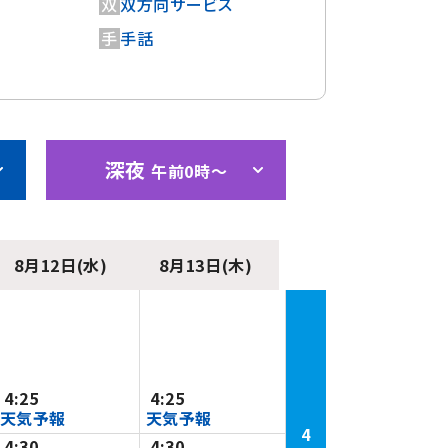
双
双方向サービス
手
手話
深夜
午前0時〜
8月12日(水)
8月13日(木)
4:25
4:25
天気予報
天気予報
4
4:30
4:30