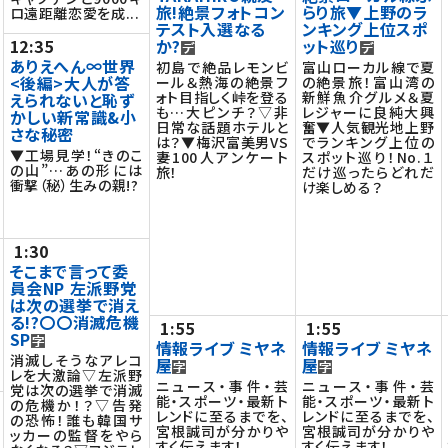
旅!絶景フォトコン
らり旅▼上野のラ
ロ遠距離恋愛を成...
テスト入選なる
ンキング上位スポ
12:35
か?
ット巡り
ありえへん∞世界
初島で絶品レモンビ
富山ローカル線で夏
<後編>大人が答
ール＆熱海の絶景フ
の絶景旅！富山湾の
ォト目指しく峠を登る
新鮮魚介グルメ＆夏
えられないと恥ず
も…大ピンチ？▽非
レジャーに良純大興
かしい新常識&小
日常な話題ホテルと
奮▼人気観光地上野
さな秘密
は？▼梅沢富美男VS
でランキング上位の
▼工場見学！“きのこ
妻100人アンケート
スポット巡り！No.１
の山”…あの形には
旅！
だけ巡ったらどれだ
衝撃（秘）生みの親!?
け楽しめる？
1:30
そこまで言って委
員会NP 左派野党
は次の選挙で消え
る!?〇〇消滅危機
1:55
1:55
SP
情報ライブ ミヤネ
情報ライブ ミヤネ
消滅しそうなアレコ
屋
屋
レを大激論▽左派野
ニュース・事件・芸
ニュース・事件・芸
党は次の選挙で消滅
能・スポーツ・最新ト
能・スポーツ・最新ト
の危機か！？▽告発
レンドに至るまでを、
レンドに至るまでを、
の恐怖！誰も韓国サ
宮根誠司が分かりや
宮根誠司が分かりや
ッカーの監督をやら
すく伝えます！
すく伝えます！