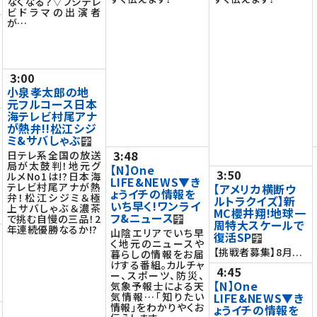
なくなる？▽フジテレ
ビドラマの出演者
が…
3:00
小泉孝太郎の地
元フルコース日本
海テレビ村尾アナ
が熱弁!!松江シジ
ミ&サバしゃぶ
3:48
日テレ系全国の放送
局が太鼓判！地元グ
【N】One
3:50
ルメNo1は!?日本海
LIFE&NEWS▼き
テレビ村尾アナが熱
【アメリカ横断ウ
ょうイチの情報を
弁！松江シジミ＆極
ルトラクイズ】新
いち早く!ワンライ
上サバしゃぶ＆濃茶
MC櫻井翔!地球一
フ&ニュース
で挑む自慢の三品！2
周特大スケールで
年連続優勝なるか!?
山陰エリアでいち早
復活SP
く地元のニュースや
【挑戦者募集】8月...
暮らしの情報をお届
けする番組。カルチャ
4:45
ー、スポーツ、防災、
【N】One
気象予報士による天
気情報…「知りたい
LIFE&NEWS▼き
情報」をわかりやくお
ょうイチの情報を