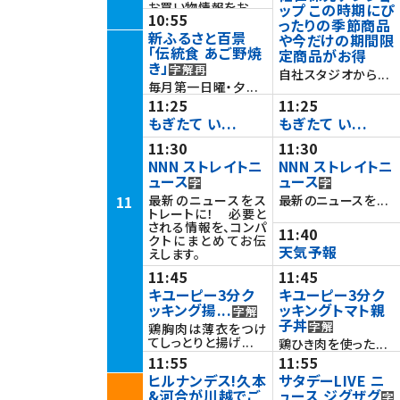
お買い物情報をお...
ップ この時期にぴ
10:55
ったりの季節商品
新ふるさと百景
や今だけの期間限
「伝統食 あご野焼
定商品がお得
き」
自社スタジオから...
毎月第一日曜・夕...
11:25
11:25
もぎたて い...
もぎたて い...
11:30
11:30
NNN ストレイトニ
NNN ストレイトニ
ュース
ュース
11
最新のニュースをス
最新のニュースを...
トレートに！ 必要と
される情報を、コンパ
11:40
クトにまとめてお伝
天気予報
えします。
11:45
11:45
キユーピー3分ク
キユーピー3分ク
ッキング揚...
ッキングトマト親
子丼
鶏胸肉は薄衣をつけ
てしっとりと揚げ...
鶏ひき肉を使った...
11:55
11:55
ヒルナンデス!久本
サタデーLIVE ニ
&河合が川越でご
ュース ジグザグ