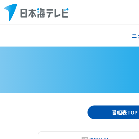
ニ
番組表TOP