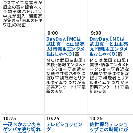
キスマイ二階堂らが
銀座の高い飯食べて
金額予想バトル！▽
中丸が潜入！漫画家
が集まる「令和のトキ
ワ荘」の秘密
9:00
9:00
DayDay.【MCは
DayDay.【MCは
武田真一と山里亮
武田真一と山里亮
太!情報&エンタメ
太!情報&エンタメ
&おしゃべり】
&おしゃべり】
ＭＣは武田＆山里！
ＭＣは武田＆山里！
爽快・情報エンタメト
爽快・情報エンタメト
ークショー▽身近な
ークショー▽身近な
話題や共感ネタを深
話題や共感ネタを深
ぼり▽視聴者とリア
ぼり▽視聴者とリア
ルタイムでつながる
ルタイムでつながる
即興アンケート！▽最
即興アンケート！▽最
新の天気
新の天気
10:25
10:25
10:25
一茂×かまいたち
テレビショッピン
佐世保発テレショ
ゲンバ▼売り切れ
グ
ップ この時期にぴ