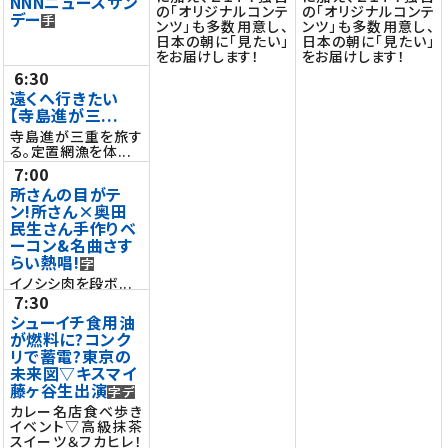
NNNニュースサン
の「オリジナルコンテ
の「オリジナルコンテ
デー
ンツ」も多数用意し、
ンツ」も多数用意し、
日本の朝に「見たい」
日本の朝に「見たい」
をお届けします！
をお届けします！
6:30
遠くへ行きたい
【寺島進が三...
寺島進が三重を旅す
る。定置網漁を体...
7:00
所さんの目がテ
ン!所さん×奥田
民生さん手作りベ
ーコン&名曲さす
らい熱唱!
イノシシ肉を段ボ...
7:30
シューイチ食用油
が燃料に?コンク
リで蓄電?東京の
未来図▽キスマイ
藤ヶ谷生出演
カレー名店食べ歩き
イベント▽高級抹茶
スイーツ＆フカヒレ！