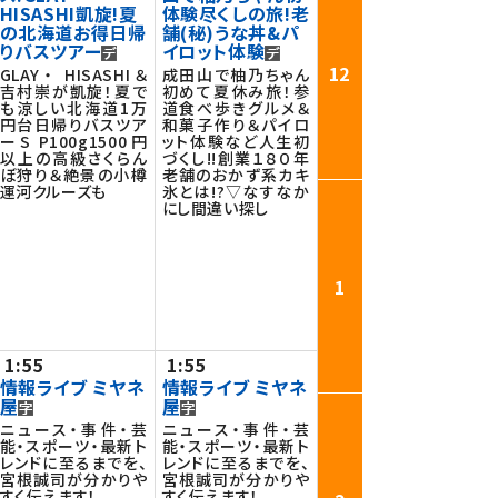
HISASHI凱旋!夏
体験尽くしの旅!老
の北海道お得日帰
舗(秘)うな丼&パ
りバスツアー
イロット体験
12
GLAY・ HISASHI＆
成田山で柚乃ちゃん
吉村崇が凱旋！夏で
初めて夏休み旅！参
も涼しい北海道1万
道食べ歩きグルメ＆
円台日帰りバスツア
和菓子作り＆パイロ
ーS P100g1500円
ット体験など人生初
以上の高級さくらん
づくし!!創業１８０年
ぼ狩り＆絶景の小樽
老舗のおかず系カキ
運河クルーズも
氷とは!?▽なすなか
にし間違い探し
1
1:55
1:55
情報ライブ ミヤネ
情報ライブ ミヤネ
屋
屋
ニュース・事件・芸
ニュース・事件・芸
能・スポーツ・最新ト
能・スポーツ・最新ト
レンドに至るまでを、
レンドに至るまでを、
宮根誠司が分かりや
宮根誠司が分かりや
すく伝えます！
すく伝えます！