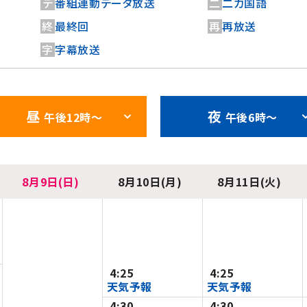
デ
番組連動データ放送
二
二カ国語
終
最終回
再
再放送
字
字幕放送
昼
夜
午後12時〜
午後6時〜
8月9日(日)
8月10日(月)
8月11日(火)
4:25
4:25
天気予報
天気予報
4:30
4:30