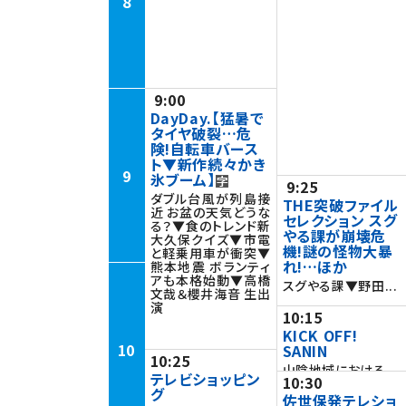
8
9:00
DayDay.【猛暑で
タイヤ破裂…危
険!自転車バース
ト▼新作続々かき
9
氷ブーム】
9:25
ダブル台風が列島接
THE突破ファイル
近 お盆の天気どうな
セレクション スグ
る？▼食のトレンド新
やる課が崩壊危
大久保クイズ▼市電
機!謎の怪物大暴
と軽乗用車が衝突▼
れ!…ほか
熊本地震 ボランティ
アも本格始動▼高橋
スグやる課▼野田...
文哉＆櫻井海音 生出
演
10:15
KICK OFF!
10
SANIN
10:25
山陰地域における...
テレビショッピン
10:30
グ
佐世保発テレショ