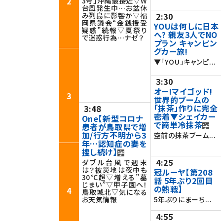
2
3号」沖縄最接近▽W
台風発生中…お盆休
み列島に影響か▽福
2:30
岡県議会“金銭授受
YOUは何しに日本
疑惑”続報▽夏祭り
へ? 親友3人でNO
で迷惑行為…ナゼ？
プラン キャンピン
グカー旅!
▼「YOU」キャンピ...
3:30
オー!マイゴッド!
3
世界的ブームの
「抹茶」作りに完全
3:48
密着▼シェイカー
One【新型コロナ
で簡単冷抹茶
患者が鳥取県で増
加/行方不明から3
空前の抹茶ブーム...
年…認知症の妻を
捜し続け】
4:25
ダブル台風で週末
は？被災地は夜中も
冠ルーヤ【第208
30℃超▽増える”墓
話 5年ぶり2回目
じまい”▽甲子園へ！
の熱戦】
4
鳥取城北▽気になる
お天気情報
5年ぶりにまーち...
4:55