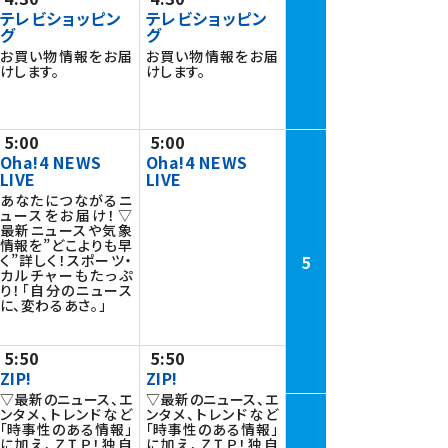
テレビショッピン
テレビショッピン
グ
グ
お買い物情報をお届
お買い物情報をお届
けします。
けします。
5:00
5:00
Oha!4 NEWS
Oha!4 NEWS
LIVE
LIVE
あなたにつながるニ
ュースをお届け！▽
最新ニュースや気象
情報を”どこよりも早
5
く”詳しく！スポーツ・
カルチャーもたっぷ
り！「自分のニュース
に、変わるあさ。」
5:50
5:50
ZIP!
ZIP!
▽最新のニュース、エ
▽最新のニュース、エ
ンタメ、トレンドなど
ンタメ、トレンドなど
「時事性のある情報」
「時事性のある情報」
に加え、ＺＩＰ！独自
に加え、ＺＩＰ！独自