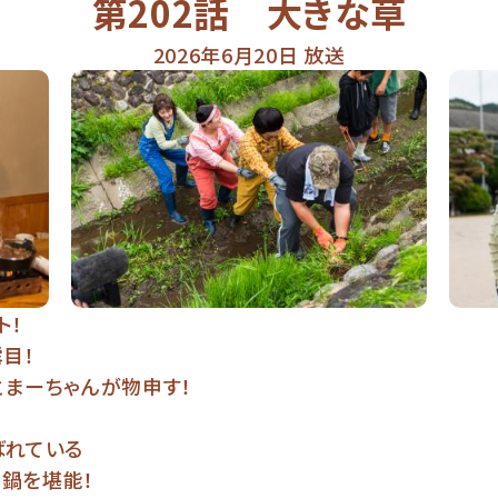
第202話 大きな草
2026年6月20日 放送
ト！
目！
とまーちゃんが物申す！
ばれている
鍋を堪能！