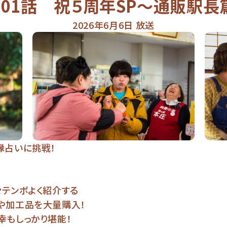
201話 祝５周年SP～通販駅長
2026年6月6日 放送
縁占いに挑戦！
、
テンポよく紹介する
や加工品を大量購入！
幸もしっかり堪能！