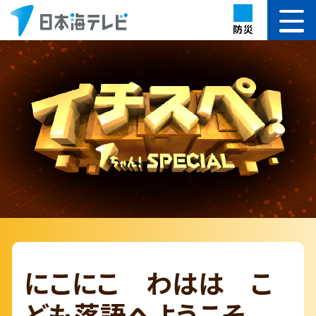
防災
にこにこ わはは こ
ども落語へようこそ