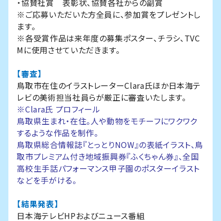
・協賛社賞 表彰状、協賛各社からの副賞
※ご応募いただいた方全員に、参加賞をプレゼントし
ます。
※各受賞作品は来年度の募集ポスター、チラシ、TVC
Mに使用させていただきます。
【審査】
鳥取市在住のイラストレーターClara氏ほか日本海テ
レビの美術担当社員らが厳正に審査いたします。
※Clara氏 プロフィール
鳥取県生まれ・在住。人や動物をモチーフにワクワク
するような作品を制作。
鳥取県総合情報誌『とっとりNOW』の表紙イラスト、鳥
取市プレミアム付き地域振興券『ふくちゃん券』、全国
高校生手話パフォーマンス甲子園のポスターイラスト
などを手がける。
【結果発表】
日本海テレビHPおよびニュース番組