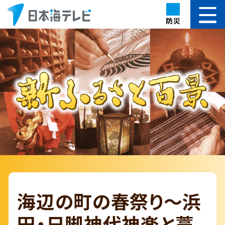
防災
海辺の町の春祭り～浜
田・日脚神代神楽と藁