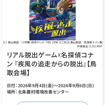
(C) 青山剛昌／小学館・読売テレビ・TMS 1996 (C)2026 青山剛昌／名探偵コナン製
作委員会 (C)SCRAP
リアル脱出ゲーム☓名探偵コナ
ン 『疾風の追走からの脱出』【鳥
取会場】
日付：2026年9月4日(金)～2026年9月6日(日)
場所：北条農村環境改善センター