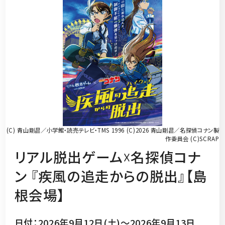
(C) 青山剛昌／小学館・読売テレビ・TMS 1996 (C)2026 青山剛昌／名探偵コナン製
作委員会 (C)SCRAP
リアル脱出ゲーム☓名探偵コナ
ン 『疾風の追走からの脱出』【島
根会場】
日付：2026年9月12日(土)～2026年9月13日