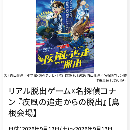
(C) 青山剛昌／小学館・読売テレビ・TMS 1996 (C)2026 青山剛昌／名探偵コナン製
作委員会 (C)SCRAP
リアル脱出ゲーム☓名探偵コナ
ン 『疾風の追走からの脱出』【島
根会場】
日付：2026年9月12日(土)～2026年9月13日