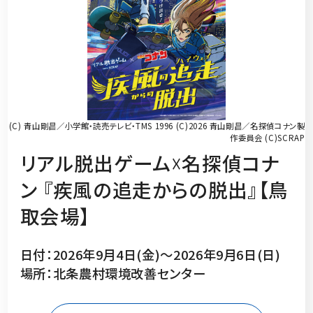
(C) 青山剛昌／小学館・読売テレビ・TMS 1996 (C)2026 青山剛昌／名探偵コナン製
作委員会 (C)SCRAP
リアル脱出ゲーム☓名探偵コナ
ン 『疾風の追走からの脱出』【鳥
取会場】
日付：2026年9月4日(金)～2026年9月6日(日)
場所：北条農村環境改善センター