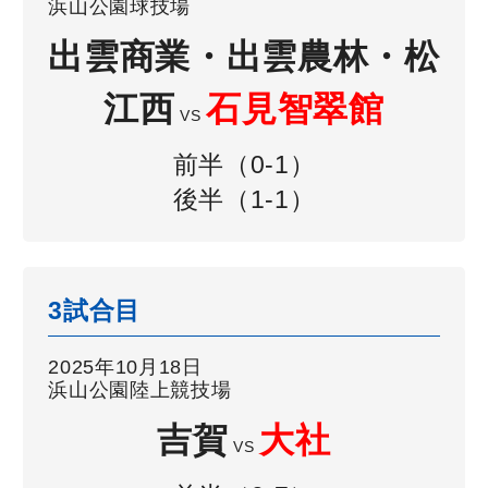
浜山公園球技場
出雲商業・出雲農林・松
江西
石見智翠館
VS
前半（0-1）
後半（1-1）
3試合目
2025年10月18日
浜山公園陸上競技場
吉賀
大社
VS