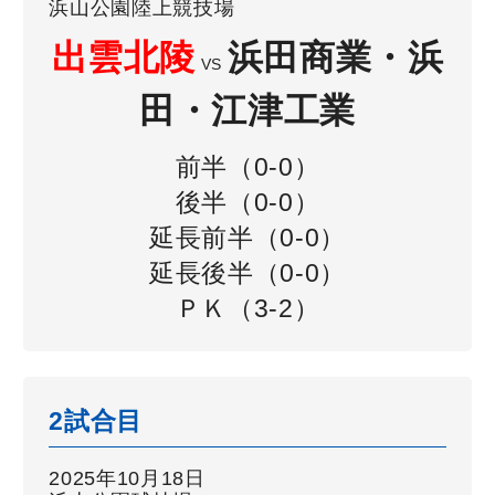
浜山公園陸上競技場
出雲北陵
浜田商業・浜
VS
田・江津工業
前半（0-0）
後半（0-0）
延長前半（0-0）
延長後半（0-0）
ＰＫ（3-2）
2試合目
2025年10月18日