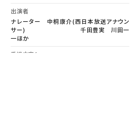
出演者
ナレーター 中桐康介(西日本放送アナウン
サー) 千田豊実 川田一
一ほか
番組内容１
優しいおじいちゃんが描いていた絵は、暗く恐
ろしい絵だった。香川県在住の画家・千田豊実
（せんだ とよみ）さんは、2009年から祖父の
戦争の記憶をテーマに作品を発表している。
祖父の川田一一（かわだ かずいち）さんは戦
後、旧ソ連軍の捕虜として「シベリア抑留」を
経験。3年余りの壮絶な体験を70歳から絵で
描き始め、87歳で亡くなるまでに多くの作品を
残した。