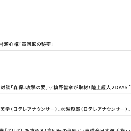
ボ村瀬心椛「高回転の秘密」
対談「森保J攻撃の要」▽槙野智章が取材！陸上超人２DAYS
田美学（日テレアナウンサー）、水越毅郎（日テレアナウンサー）
椛「ギリギリを攻める！高回転の秘密」▽卓球全日本選手権・