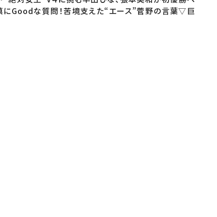
にGoodな質問！苦境支えた“エース”菅野の言葉▽巨
stagram.com/going_ntv/◇X(旧
www.ntv.co.jp/going/