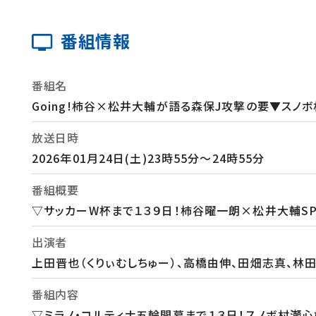
番組情報
番組名
Going!柿谷×松井大輔が語る森保J攻撃の要▼スノ
放送日時
2026年01月24日(土)23時55分～24時55分
番組概要
▽サッカーW杯まで１３９日！柿谷曜一朗×松井大輔SP
出演者
上田晋也（くりぃむしちゅー）、高橋由伸、田畑志真、林
番組内容
▽ミラノ・コルティナ五輪開幕まで１３日！スノボ村瀬心