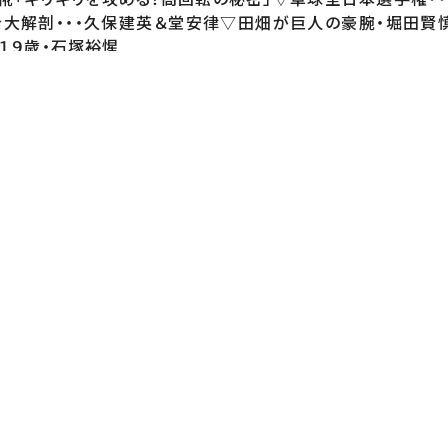
大解剖・・・久保建英＆堂安律▽田畑が巨人の豪腕・堀田賢慎
１９歳・石塚裕惺
開中！◇Instagramhttps://www.in
okhttps://www.tiktok.com/@ntvgoing◇番組HPhttps://