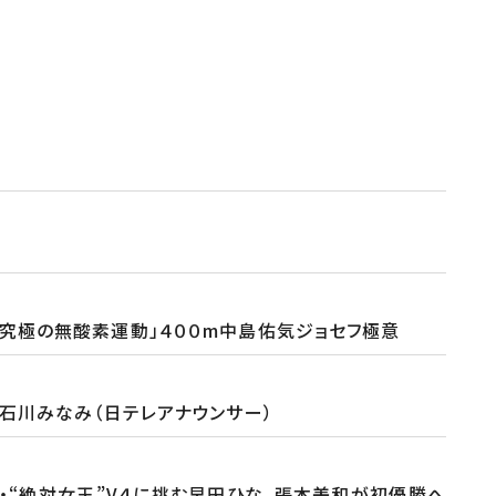
「究極の無酸素運動」４００m中島佑気ジョセフ極意
、石川みなみ（日テレアナウンサー）
・・“絶対女王”V４に挑む早田ひな、張本美和が初優勝へ