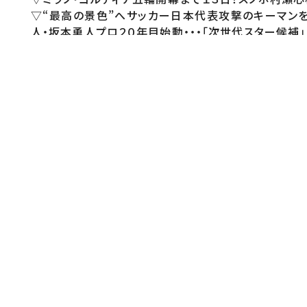
▽“最高の景色”へサッカー日本代表攻撃のキーマンを
人・坂本勇人プロ２０年目始動・・・「次世代スター候補」
おしらせ
番組公式SNSではここでしか見られない特別映像も公
Twitter)https://twitter.com/Going_SN◇TikT