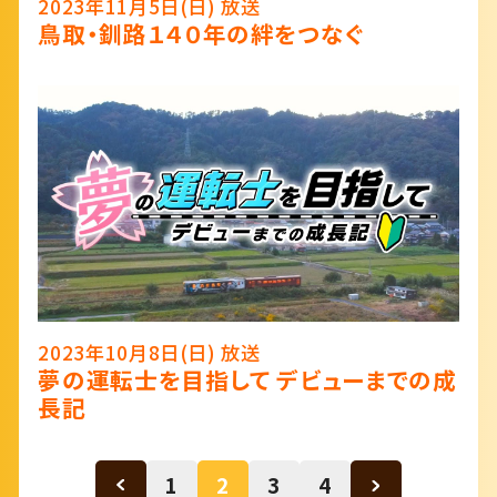
2023年11月5日(日) 放送
鳥取・釧路１４０年の絆をつなぐ
2023年10月8日(日) 放送
夢の運転士を目指して デビューまでの成
長記
1
2
3
4