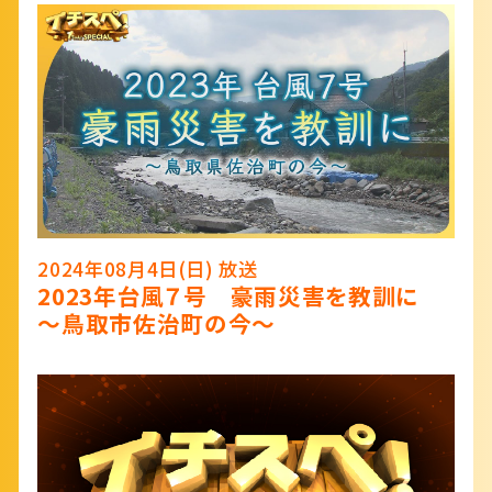
2024年08月4日(日) 放送
2023年台風７号 豪雨災害を教訓に
～鳥取市佐治町の今～