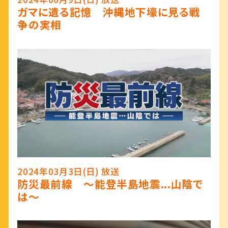
ガマに遺る記憶 沖縄地下壕に見る戦
争の実相
2024年03月3日(日) 放送
防災最前線 ～能登半島地震...山陰で
は～